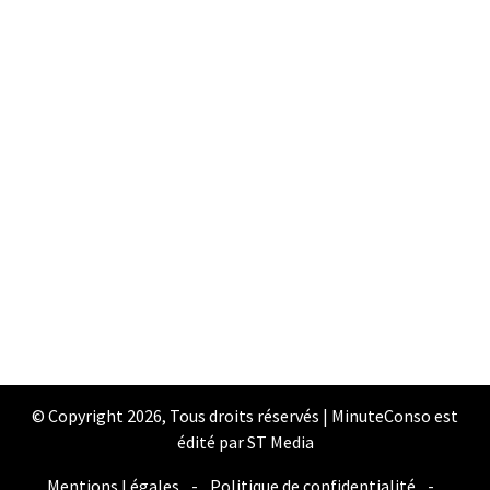
© Copyright 2026, Tous droits réservés | MinuteConso est
édité par ST Media
Mentions Légales
-
Politique de confidentialité
-