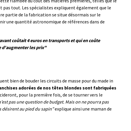
 nette flambée du coût des matières premières, telles que le
est pas tout. Les spécialistes expliquent également que le
re partie de la fabrication se situe désormais sur le
venir une quantité astronomique de références dans de
ant coûtait 4 euros en transports et qui en coûte
ue d'augmenter les prix"
uent bien de bouder les circuits de masse pour du made in
franchises adorées de nos têtes blondes sont fabriquées
écideront, pour la première fois, de se tourner vers le
n’est pas une question de budget. Mais on ne pourra pas
ls désirent au pied du sapin”
explique ainsi une maman de