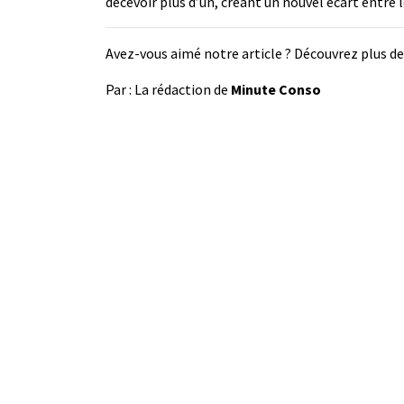
décevoir plus d’un, créant un nouvel écart entre l
Avez-vous aimé notre article ? Découvrez plus 
Par : La rédaction de
Minute Conso