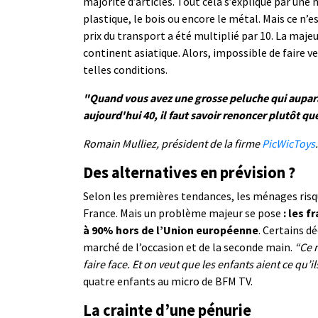
majorité d’articles. Tout cela s’explique par une
plastique, le bois ou encore le métal. Mais ce n’
prix du transport a été multiplié par 10. La majeu
continent asiatique. Alors, impossible de faire 
telles conditions.
"Quand vous avez une grosse peluche qui auparav
aujourd'hui 40, il faut savoir renoncer plutôt q
Romain Mulliez, président de la firme
PicWicToys
.
Des alternatives en prévision ?
Selon les premières tendances, les ménages risq
France. Mais un problème majeur se pose
: les 
à 90% hors de l’Union européenne
. Certains d
marché de l’occasion et de la seconde main.
“Ce 
faire face. Et on veut que les enfants aient ce qu’i
quatre enfants au micro de BFM TV.
La crainte d’une pénurie