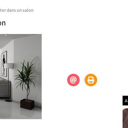
iter dans un salon
on
A