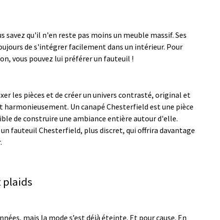
us savez qu'il n'en reste pas moins un meuble massif. Ses
jours de s'intégrer facilement dans un intérieur. Pour
n, vous pouvez lui préférer un fauteuil !
xer les pièces et de créer un univers contrasté, original et
t harmonieusement. Un canapé Chesterfield est une pièce
ssible de construire une ambiance entière autour d'elle.
n fauteuil Chesterfield, plus discret, qui offrira davantage
.
 plaids
nnées, mais la mode s’est déjà éteinte. Et pour cause. En