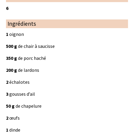
6
Ingrédients
1
oignon
500 g
de chair à saucisse
350 g
de porc haché
200 g
de lardons
2
échalotes
3
gousses d’ail
50 g
de chapelure
2
œufs
1
dinde